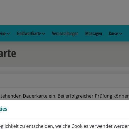
eine
Geldwertkarte
Veranstaltungen
Massagen
Kurse
arte
estehenden Dauerkarte ein. Bei erfolgreicher Prüfung könne
ies
öglichkeit zu entscheiden, welche Cookies verwendet werden